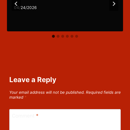
04/24/2026
Leave a Reply
Your email address will not be published.
Required fields are
marked
*
Comment
*