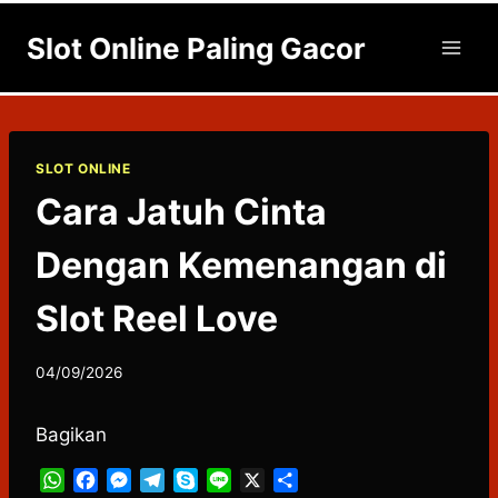
Skip
Slot Online Paling Gacor
to
content
SLOT ONLINE
Cara Jatuh Cinta
Dengan Kemenangan di
Slot Reel Love
04/09/2026
Bagikan
W
F
M
T
S
L
X
S