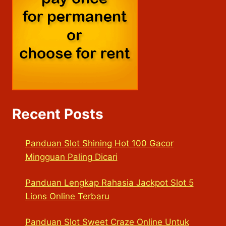
Recent Posts
Panduan Slot Shining Hot 100 Gacor
Mingguan Paling Dicari
Panduan Lengkap Rahasia Jackpot Slot 5
Lions Online Terbaru
Panduan Slot Sweet Craze Online Untuk