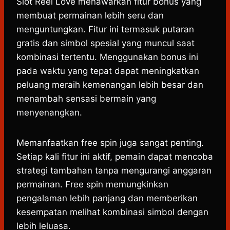
Slot Reel Love menawarkan fitur bonus yang
membuat permainan lebih seru dan
menguntungkan. Fitur ini termasuk putaran
gratis dan simbol spesial yang muncul saat
kombinasi tertentu. Menggunakan bonus ini
pada waktu yang tepat dapat meningkatkan
peluang meraih kemenangan lebih besar dan
menambah sensasi bermain yang
menyenangkan.
Memanfaatkan free spin juga sangat penting.
Setiap kali fitur ini aktif, pemain dapat mencoba
strategi tambahan tanpa mengurangi anggaran
permainan. Free spin memungkinkan
pengalaman lebih panjang dan memberikan
kesempatan melihat kombinasi simbol dengan
lebih leluasa.