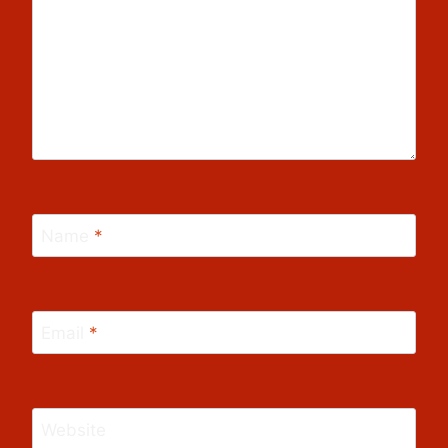
Name
*
Email
*
Website