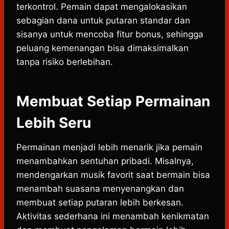
terkontrol. Pemain dapat mengalokasikan
sebagian dana untuk putaran standar dan
sisanya untuk mencoba fitur bonus, sehingga
peluang kemenangan bisa dimaksimalkan
tanpa risiko berlebihan.
Membuat Setiap Permainan
Lebih Seru
Permainan menjadi lebih menarik jika pemain
menambahkan sentuhan pribadi. Misalnya,
mendengarkan musik favorit saat bermain bisa
menambah suasana menyenangkan dan
membuat setiap putaran lebih berkesan.
Aktivitas sederhana ini menambah kenikmatan