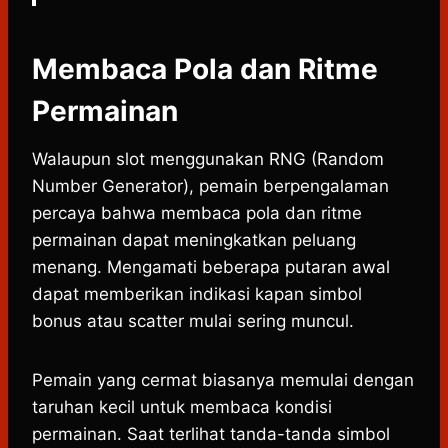
Membaca Pola dan Ritme
Permainan
Walaupun slot menggunakan RNG (Random
Number Generator), pemain berpengalaman
percaya bahwa membaca pola dan ritme
permainan dapat meningkatkan peluang
menang. Mengamati beberapa putaran awal
dapat memberikan indikasi kapan simbol
bonus atau scatter mulai sering muncul.
Pemain yang cermat biasanya memulai dengan
taruhan kecil untuk membaca kondisi
permainan. Saat terlihat tanda-tanda simbol