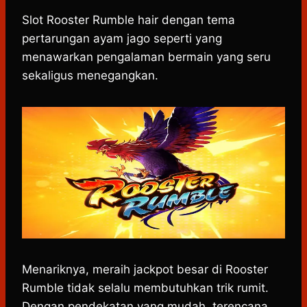
h
a
e
e
k
i
h
a
c
s
l
y
n
a
Slot Rooster Rumble hair dengan tema
t
e
s
e
p
e
r
pertarungan ayam jago seperti yang
s
b
e
g
e
e
menawarkan pengalaman bermain yang seru
A
o
n
r
sekaligus menegangkan.
p
o
g
a
p
k
e
m
r
Menariknya, meraih jackpot besar di Rooster
Rumble tidak selalu membutuhkan trik rumit.
Dengan pendekatan yang mudah, terencana,