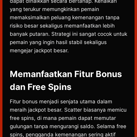
dapat dinaikkan secara bertahap. Kenaikan
yang terukur memungkinkan pemain
memaksimalkan peluang kemenangan tanpa
risiko besar sekaligus memanfaatkan lebih
banyak putaran. Strategi ini sangat cocok untuk
pemain yang ingin hasil stabil sekaligus
mengejar jackpot besar.
Memanfaatkan Fitur Bonus
dan Free Spins
Fitur bonus menjadi senjata utama dalam
meraih jackpot besar. Scatter biasanya memicu
free spins, di mana pemain dapat memutar
gulungan tanpa mengurangi saldo. Selama free
spins, pengganda kemenangan sering aktif