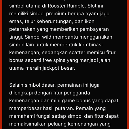
simbol utama di Rooster Rumble. Slot ini
memiliki simbol premium berupa ayam jago
emas, telur keberuntungan, dan ikon
peternakan yang memberikan pembayaran
tinggi. Simbol wild membantu menggantikan
simbol lain untuk membentuk kombinasi
kemenangan, sedangkan scatter memicu fitur
bonus seperti free spins yang menjadi jalan
utama meraih jackpot besar.
Selain simbol dasar, permainan ini juga
dilengkapi dengan fitur pengganda
kemenangan dan mini game bonus yang dapat
memperbesar hasil putaran. Pemain yang
memahami fungsi setiap simbol dan fitur dapat
memaksimalkan peluang kemenangan yang