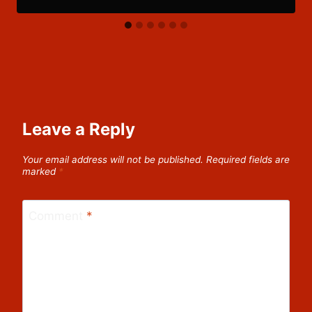
Leave a Reply
Your email address will not be published.
Required fields are
marked
*
Comment
*