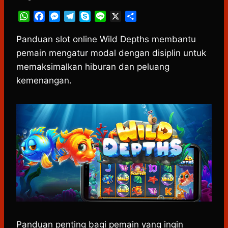
W
F
M
T
S
L
X
S
h
a
e
e
k
i
h
a
c
s
l
y
n
a
Panduan slot online Wild Depths membantu
t
e
s
e
p
e
r
pemain mengatur modal dengan disiplin untuk
s
b
e
g
e
e
memaksimalkan hiburan dan peluang
A
o
n
r
kemenangan.
p
o
g
a
p
k
e
m
r
Panduan penting bagi pemain yang ingin