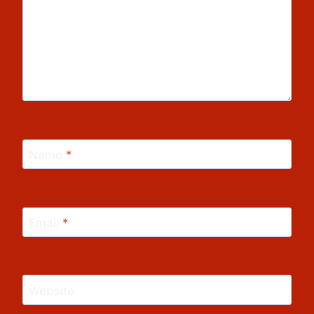
Name
*
Email
*
Website