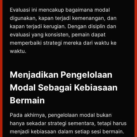
Evaluasi ini mencakup bagaimana modal
digunakan, kapan terjadi kemenangan, dan
kapan terjadi kerugian. Dengan disiplin dan
evaluasi yang konsisten, pemain dapat
memperbaiki strategi mereka dari waktu ke
waktu.
Menjadikan Pengelolaan
Modal Sebagai Kebiasaan
Bermain
Pada akhirnya, pengelolaan modal bukan
hanya sekadar strategi sementara, tetapi harus
menjadi kebiasaan dalam setiap sesi bermain.