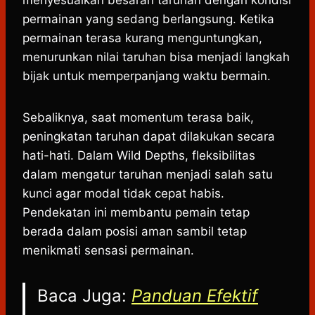
menyesuaikan besaran taruhan dengan kondisi
permainan yang sedang berlangsung. Ketika
permainan terasa kurang menguntungkan,
menurunkan nilai taruhan bisa menjadi langkah
bijak untuk memperpanjang waktu bermain.
Sebaliknya, saat momentum terasa baik,
peningkatan taruhan dapat dilakukan secara
hati-hati. Dalam
Wild Depths
, fleksibilitas
dalam mengatur taruhan menjadi salah satu
kunci agar modal tidak cepat habis.
Pendekatan ini membantu pemain tetap
berada dalam posisi aman sambil tetap
menikmati sensasi permainan.
Baca Juga:
Panduan Efektif