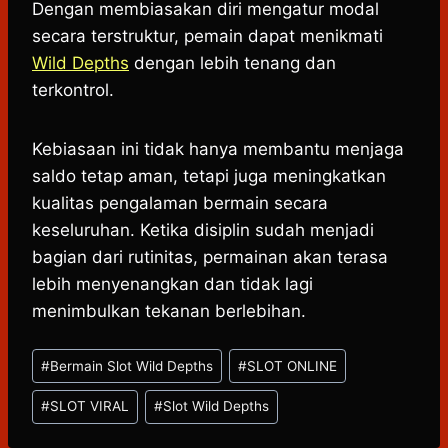
Dengan membiasakan diri mengatur modal
secara terstruktur, pemain dapat menikmati
Wild Depths
dengan lebih tenang dan
terkontrol.
Kebiasaan ini tidak hanya membantu menjaga
saldo tetap aman, tetapi juga meningkatkan
kualitas pengalaman bermain secara
keseluruhan. Ketika disiplin sudah menjadi
bagian dari rutinitas, permainan akan terasa
lebih menyenangkan dan tidak lagi
menimbulkan tekanan berlebihan.
Post
#
Bermain Slot Wild Depths
#
SLOT ONLINE
Tags:
#
SLOT VIRAL
#
Slot Wild Depths