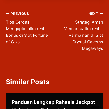
Post
PREVIOUS
NEXT
Tips Cerdas
Strategi Aman
navigation
Mengoptimalkan Fitur
Memanfaatkan Fitur
Bonus di Slot Fortune
Permainan di Slot
of Giza
Crystal Caverns
Megaways
Similar Posts
Panduan Lengkap Rahasia Jackpot