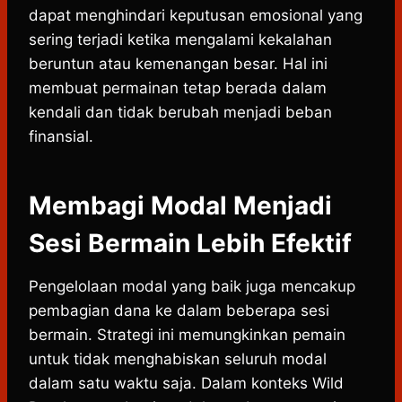
dapat menghindari keputusan emosional yang
sering terjadi ketika mengalami kekalahan
beruntun atau kemenangan besar. Hal ini
membuat permainan tetap berada dalam
kendali dan tidak berubah menjadi beban
finansial.
Membagi Modal Menjadi
Sesi Bermain Lebih Efektif
Pengelolaan modal yang baik juga mencakup
pembagian dana ke dalam beberapa sesi
bermain. Strategi ini memungkinkan pemain
untuk tidak menghabiskan seluruh modal
dalam satu waktu saja. Dalam konteks
Wild