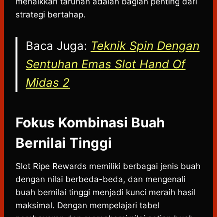
menaikkan taruhan adalah bagian penting dari
strategi bertahap.
Baca Juga:
Teknik Spin Dengan
Sentuhan Emas Slot Hand Of
Midas 2
Fokus Kombinasi Buah
Bernilai Tinggi
Slot Ripe Rewards memiliki berbagai jenis buah
dengan nilai berbeda-beda, dan mengenali
buah bernilai tinggi menjadi kunci meraih hasil
maksimal. Dengan mempelajari tabel