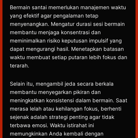
Bermain santai memerlukan manajemen waktu
yang efektif agar pengalaman tetap
menyenangkan. Mengatur durasi sesi bermain
membantu menjaga konsentrasi dan
meminimalkan risiko keputusan impulsif yang
dapat mengurangi hasil. Menetapkan batasan
waktu membuat setiap putaran lebih fokus dan
terarah.
Selain itu, mengambil jeda secara berkala
membantu menyegarkan pikiran dan
meningkatkan konsistensi dalam bermain. Saat
merasa lelah atau kehilangan fokus, berhenti
sejenak adalah strategi penting agar tidak
terbawa emosi. Waktu istirahat ini
memungkinkan Anda kembali dengan