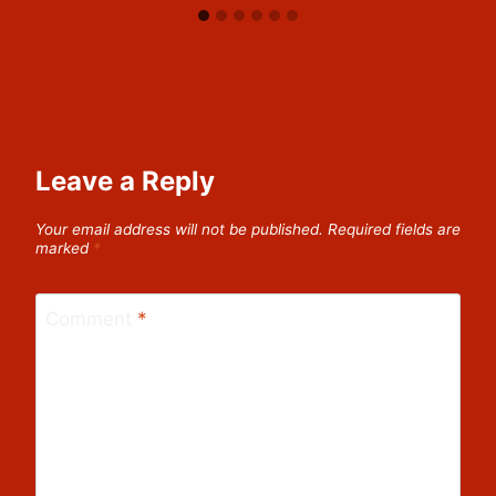
Leave a Reply
Your email address will not be published.
Required fields are
marked
*
Comment
*