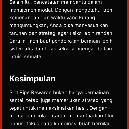
Selain itu, pencatatan membantu dalam
manajemen modal. Dengan mengetahui tren
kemenangan dan waktu yang kurang
menguntungkan, Anda bisa menyesuaikan
taruhan dan strategi agar risiko lebih rendah.
Cara ini membuat pendekatan bermain lebih
sistematis dan tidak sekadar mengandalkan
intuisi semata.
Kesimpulan
Slot Ripe Rewards bukan hanya permainan
santai, tetapi juga memerlukan strategi yang
tepat untuk memaksimalkan hasil. Dengan
memahami pola putaran, memanfaatkan fitur
bonus, fokus pada kombinasi buah bernilai