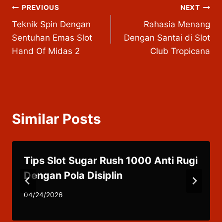
Post
PREVIOUS
NEXT
Teknik Spin Dengan
Rahasia Menang
navigation
Sentuhan Emas Slot
Dengan Santai di Slot
Hand Of Midas 2
Club Tropicana
Similar Posts
Tips Slot Sugar Rush 1000 Anti Rugi
Dengan Pola Disiplin
04/24/2026