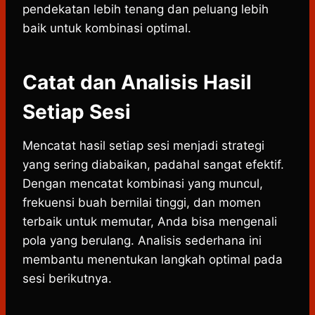
pendekatan lebih tenang dan peluang lebih
baik untuk kombinasi optimal.
Catat dan Analisis Hasil
Setiap Sesi
Mencatat hasil setiap sesi menjadi strategi
yang sering diabaikan, padahal sangat efektif.
Dengan mencatat kombinasi yang muncul,
frekuensi buah bernilai tinggi, dan momen
terbaik untuk memutar, Anda bisa mengenali
pola yang berulang. Analisis sederhana ini
membantu menentukan langkah optimal pada
sesi berikutnya.