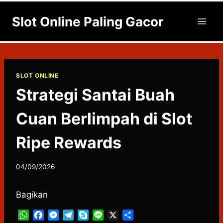
Skip
Slot Online Paling Gacor
to
content
SLOT ONLINE
Strategi Santai Buah
Cuan Berlimpah di Slot
Ripe Rewards
04/09/2026
Bagikan
W
F
M
T
S
L
X
S