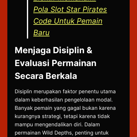
Pola Slot Star Pirates
Code Untuk Pemain
Baru
Menjaga Disiplin &
Evaluasi Permainan
Secara Berkala
Disiplin merupakan faktor penentu utama
dalam keberhasilan pengelolaan modal.
Banyak pemain yang gagal bukan karena
kurangnya strategi, tetapi karena tidak
mampu mengendalikan diri. Dalam
permainan
Wild Depths
, penting untuk