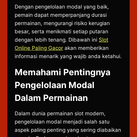
Dengan pengelolaan modal yang baik,
pemain dapat memperpanjang durasi
permainan, mengurangi risiko kerugian
besar, serta menikmati setiap putaran
dengan lebih tenang. Dibawah ini
Slot
Online Paling Gacor
akan memberikan
informasi menarik yang wajib anda ketahui.
Memahami Pentingnya
Pengelolaan Modal
Dalam Permainan
Dalam dunia permainan slot modern,
pengelolaan modal menjadi salah satu
aspek paling penting yang sering diabaikan