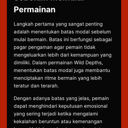
Permainan
Langkah pertama yang sangat penting
adalah menentukan batas modal sebelum
mulai bermain. Batas ini berfungsi sebagai
pagar pengaman agar pemain tidak
mengeluarkan lebih dari kemampuan yang
dimiliki. Dalam permainan
Wild Depths
,
menentukan batas modal juga membantu
menciptakan ritme bermain yang lebih
teratur dan terarah.
Dengan adanya batas yang jelas, pemain
dapat menghindari keputusan emosional
yang sering terjadi ketika mengalami
kekalahan beruntun atau kemenangan