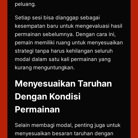
peluang.
Setiap sesi bisa dianggap sebagai
kesempatan baru untuk mengevaluasi hasil
permainan sebelumnya. Dengan cara ini,
pemain memiliki ruang untuk menyesuaikan
strategi tanpa harus kehilangan seluruh
modal dalam satu kali permainan yang
kurang menguntungkan.
Menyesuaikan Taruhan
Dengan Kondisi
Permainan
Selain membagi modal, penting juga untuk
menyesuaikan besaran taruhan dengan