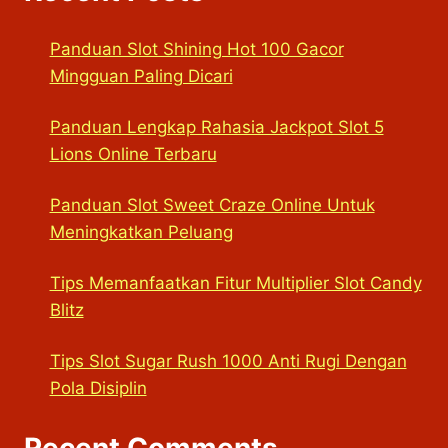
Panduan Slot Shining Hot 100 Gacor
Mingguan Paling Dicari
Panduan Lengkap Rahasia Jackpot Slot 5
Lions Online Terbaru
Panduan Slot Sweet Craze Online Untuk
Meningkatkan Peluang
Tips Memanfaatkan Fitur Multiplier Slot Candy
Blitz
Tips Slot Sugar Rush 1000 Anti Rugi Dengan
Pola Disiplin