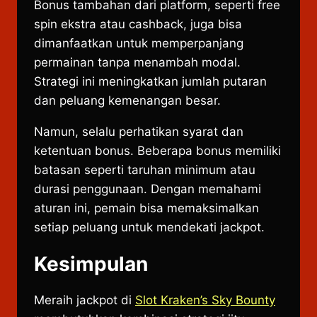
Bonus tambahan dari platform, seperti free
spin ekstra atau cashback, juga bisa
dimanfaatkan untuk memperpanjang
permainan tanpa menambah modal.
Strategi ini meningkatkan jumlah putaran
dan peluang kemenangan besar.
Namun, selalu perhatikan syarat dan
ketentuan bonus. Beberapa bonus memiliki
batasan seperti taruhan minimum atau
durasi penggunaan. Dengan memahami
aturan ini, pemain bisa memaksimalkan
setiap peluang untuk mendekati jackpot.
Kesimpulan
Meraih jackpot di
Slot Kraken’s Sky Bounty