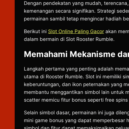
Dengan pendekatan yang mudah, terencana, d
kemenangan secara signifikan. Strategi sed
permainan sambil tetap mengincar hadiah be
Berikut ini
Slot Online Paling Gacor
akan memb
dalam bermain di Slot Rooster Rumble.
Memahami Mekanisme dan 
Langkah pertama yang penting adalah mema
utama di Rooster Rumble. Slot ini memiliki 
keberuntungan, dan ikon peternakan yang m
membantu menggantikan simbol lain untuk
scatter memicu fitur bonus seperti free spin
Selain simbol dasar, permainan ini juga dil
mini game bonus yang dapat memperbesar ha
simbol dan fitur dapat memaksimalkan pelu