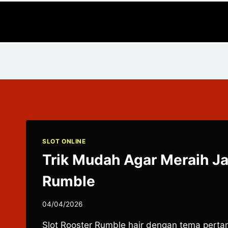
Skip
to
content
SLOT ONLINE
Trik Mudah Agar Meraih Ja
Rumble
04/04/2026
Slot Rooster Rumble hair dengan tema pert