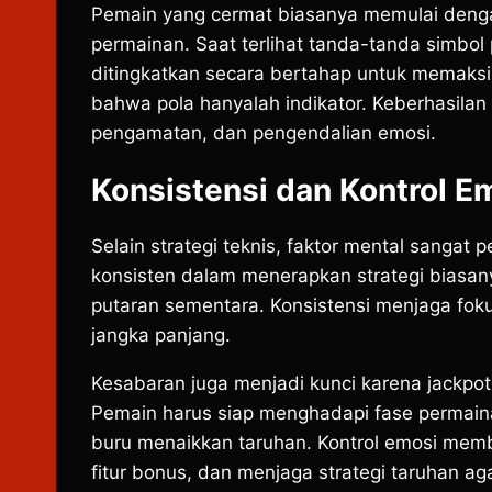
Pemain yang cermat biasanya memulai denga
permainan. Saat terlihat tanda-tanda simbo
ditingkatkan secara bertahap untuk memaksi
bahwa pola hanyalah indikator. Keberhasilan
pengamatan, dan pengendalian emosi.
Konsistensi dan Kontrol E
Selain strategi teknis, faktor mental sangat
konsisten dalam menerapkan strategi biasany
putaran sementara. Konsistensi menjaga fo
jangka panjang.
Kesabaran juga menjadi kunci karena jackpot 
Pemain harus siap menghadapi fase permain
buru menaikkan taruhan. Kontrol emosi memb
fitur bonus, dan menjaga strategi taruhan aga