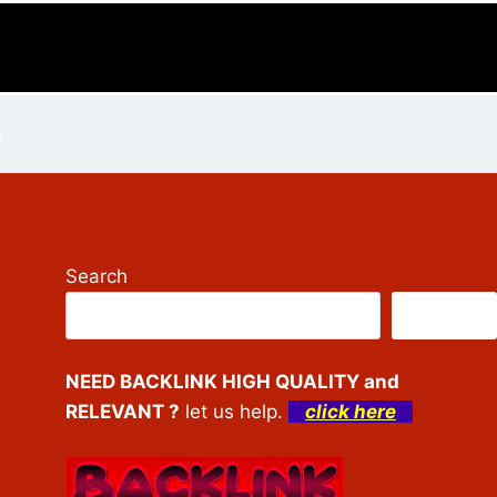
e
Search
Search
NEED BACKLINK HIGH QUALITY and
RELEVANT ?
let us help.
click here