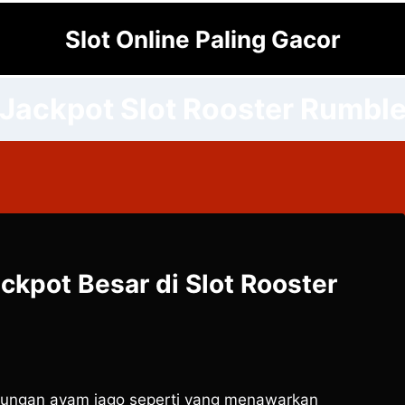
Slot Online Paling Gacor
Jackpot Slot Rooster Rumbl
ckpot Besar di Slot Rooster
arungan ayam jago seperti yang menawarkan