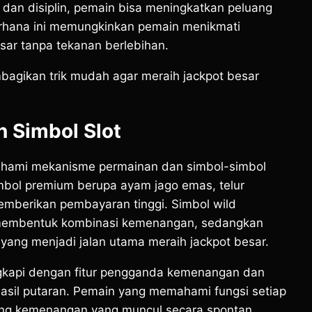
an disiplin, pemain bisa meningkatkan peluang
erhana ini memungkinkan pemain menikmati
sar tanpa tekanan berlebihan.
agikan trik mudah agar meraih jackpot besar
Simbol Slot
hami mekanisme permainan dan simbol-simbol
simbol premium berupa ayam jago emas, telur
emberikan pembayaran tinggi. Simbol wild
 membentuk kombinasi kemenangan, sedangkan
s yang menjadi jalan utama meraih jackpot besar.
engkapi dengan fitur pengganda kemenangan dan
sil putaran. Pemain yang memahami fungsi setiap
ang kemenangan yang muncul secara spontan.