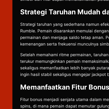
Strategi Taruhan Mudah da
Strategi taruhan yang sederhana namun efekt
Rumble. Pemain disarankan memulai dengan 
permainan dan menjaga saldo tetap aman. 
kemenangan serta frekuensi munculnya simb
Setelah memahami ritme permainan, taruhan 
terukur memungkinkan pemain memaksimalka
sekaligus memanfaatkan lebih banyak putaran
ingin hasil stabil sekaligus mengejar jackpot 
Memanfaatkan Fitur Bonus
Fitur bonus menjadi senjata utama dalam mer
spins, di mana pemain dapat memutar gulung