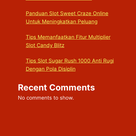
Panduan Slot Sweet Craze Online
Untuk Meningkatkan Peluang
Tips Memanfaatkan Fitur Multiplier
Slot Candy Blitz
Tips Slot Sugar Rush 1000 Anti Rugi
Dengan Pola Disiplin
Recent Comments
No comments to show.