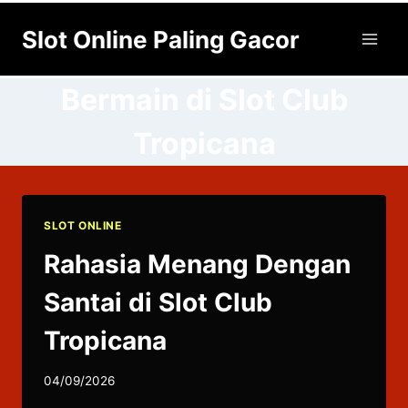
Skip
Slot Online Paling Gacor
to
content
Bermain di Slot Club
Tropicana
SLOT ONLINE
Rahasia Menang Dengan
Santai di Slot Club
Tropicana
04/09/2026