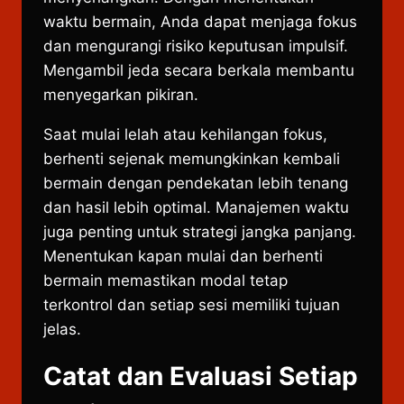
waktu bermain, Anda dapat menjaga fokus
dan mengurangi risiko keputusan impulsif.
Mengambil jeda secara berkala membantu
menyegarkan pikiran.
Saat mulai lelah atau kehilangan fokus,
berhenti sejenak memungkinkan kembali
bermain dengan pendekatan lebih tenang
dan hasil lebih optimal. Manajemen waktu
juga penting untuk strategi jangka panjang.
Menentukan kapan mulai dan berhenti
bermain memastikan modal tetap
terkontrol dan setiap sesi memiliki tujuan
jelas.
Catat dan Evaluasi Setiap