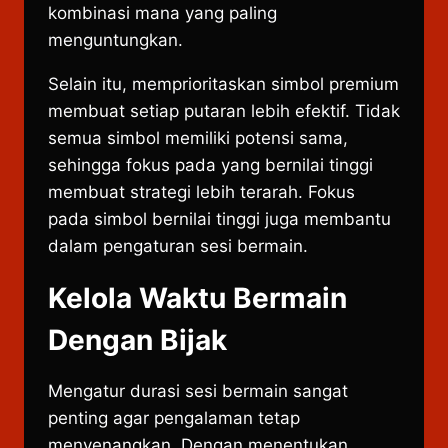
kombinasi mana yang paling
menguntungkan.
Selain itu, memprioritaskan simbol premium
membuat setiap putaran lebih efektif. Tidak
semua simbol memiliki potensi sama,
sehingga fokus pada yang bernilai tinggi
membuat strategi lebih terarah. Fokus
pada simbol bernilai tinggi juga membantu
dalam pengaturan sesi bermain.
Kelola Waktu Bermain
Dengan Bijak
Mengatur durasi sesi bermain sangat
penting agar pengalaman tetap
menyenangkan. Dengan menentukan