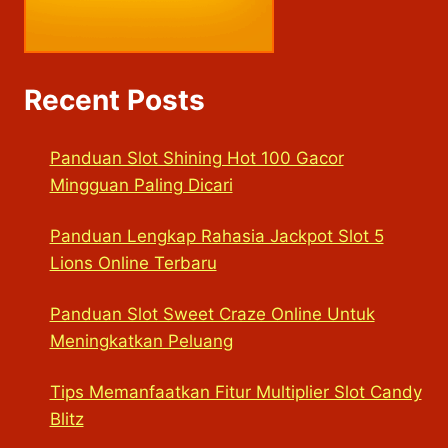
Recent Posts
Panduan Slot Shining Hot 100 Gacor
Mingguan Paling Dicari
Panduan Lengkap Rahasia Jackpot Slot 5
Lions Online Terbaru
Panduan Slot Sweet Craze Online Untuk
Meningkatkan Peluang
Tips Memanfaatkan Fitur Multiplier Slot Candy
Blitz