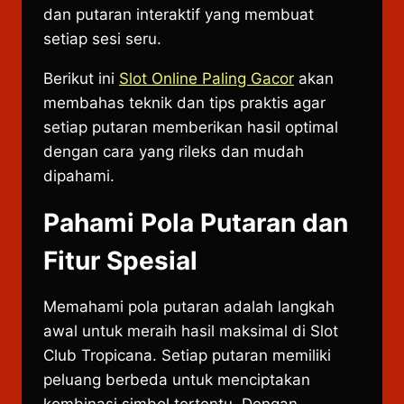
dan putaran interaktif yang membuat
setiap sesi seru.
Berikut ini
Slot Online Paling Gacor
akan
membahas teknik dan tips praktis agar
setiap putaran memberikan hasil optimal
dengan cara yang rileks dan mudah
dipahami.
Pahami Pola Putaran dan
Fitur Spesial
Memahami pola putaran adalah langkah
awal untuk meraih hasil maksimal di Slot
Club Tropicana. Setiap putaran memiliki
peluang berbeda untuk menciptakan