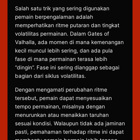
Salah satu trik yang sering digunakan
pemain berpengalaman adalah
memperhatikan ritme putaran dan tingkat
volatilitas permainan. Dalam
Gates of
Valhalla
, ada momen di mana kemenangan
kecil muncul lebih sering, dan ada pula
fase di mana permainan terasa lebih
“dingin”. Fase ini sering dianggap sebagai
bagian dari siklus volatilitas.
Dengan mengamati perubahan ritme
tersebut, pemain dapat menyesuaikan
tempo permainan, misalnya dengan
menurunkan atau menaikkan taruhan
sesuai kondisi. Walaupun tidak ada jaminan
pasti, pemahaman terhadap ritme ini dapat