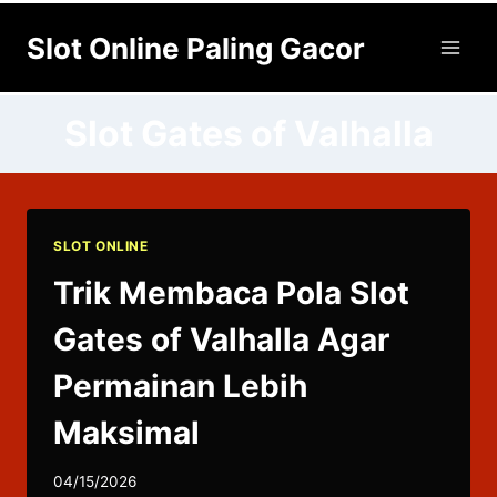
Skip
Slot Online Paling Gacor
to
content
Slot Gates of Valhalla
SLOT ONLINE
Trik Membaca Pola Slot
Gates of Valhalla Agar
Permainan Lebih
Maksimal
04/15/2026