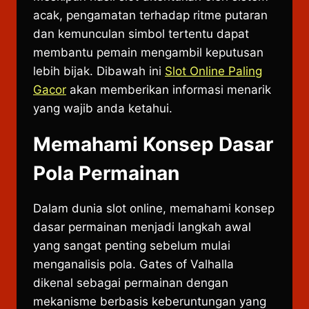
acak, pengamatan terhadap ritme putaran
dan kemunculan simbol tertentu dapat
membantu pemain mengambil keputusan
lebih bijak. Dibawah ini
Slot Online Paling
Gacor
akan memberikan informasi menarik
yang wajib anda ketahui.
Memahami Konsep Dasar
Pola Permainan
Dalam dunia slot online, memahami konsep
dasar permainan menjadi langkah awal
yang sangat penting sebelum mulai
menganalisis pola.
Gates of Valhalla
dikenal sebagai permainan dengan
mekanisme berbasis keberuntungan yang