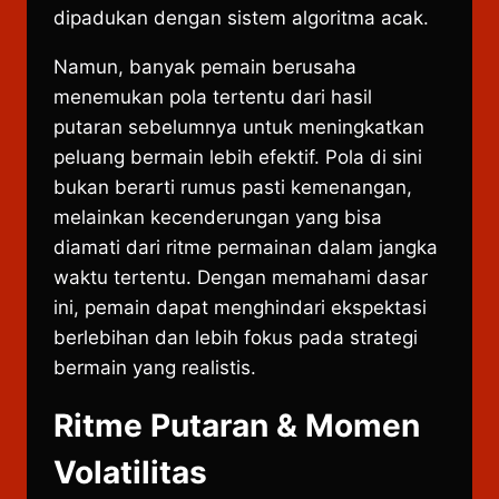
dipadukan dengan sistem algoritma acak.
Namun, banyak pemain berusaha
menemukan pola tertentu dari hasil
putaran sebelumnya untuk meningkatkan
peluang bermain lebih efektif. Pola di sini
bukan berarti rumus pasti kemenangan,
melainkan kecenderungan yang bisa
diamati dari ritme permainan dalam jangka
waktu tertentu. Dengan memahami dasar
ini, pemain dapat menghindari ekspektasi
berlebihan dan lebih fokus pada strategi
bermain yang realistis.
Ritme Putaran & Momen
Volatilitas