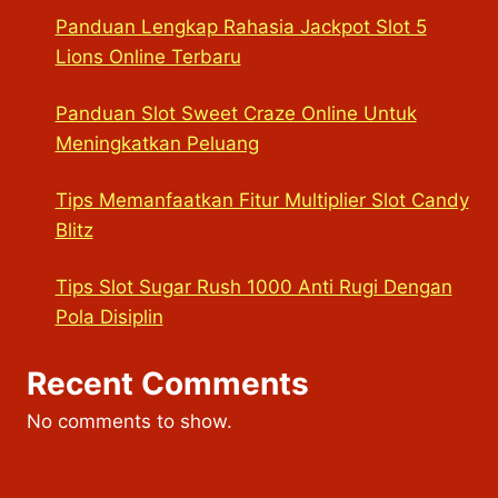
Panduan Lengkap Rahasia Jackpot Slot 5
Lions Online Terbaru
Panduan Slot Sweet Craze Online Untuk
Meningkatkan Peluang
Tips Memanfaatkan Fitur Multiplier Slot Candy
Blitz
Tips Slot Sugar Rush 1000 Anti Rugi Dengan
Pola Disiplin
Recent Comments
No comments to show.