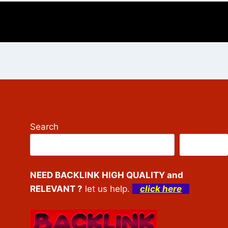
Search
Search
NEED BACKLINK HIGH QUALITY and
RELEVANT ?
let us help.
click here