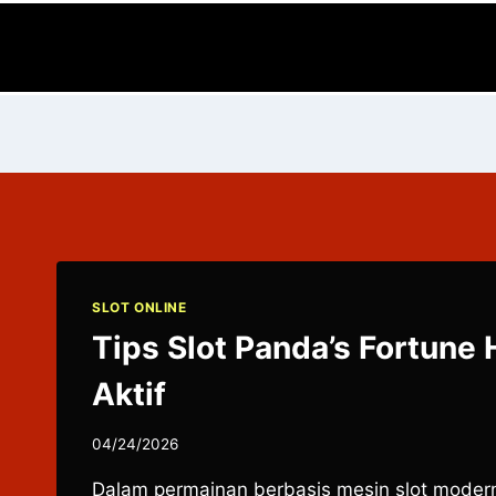
Skip
to
content
SLOT ONLINE
Tips Slot Panda’s Fortune 
Aktif
04/24/2026
Dalam permainan berbasis mesin slot mode