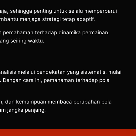
saja, sehingga penting untuk selalu memperbarui
embantu menjaga strategi tetap adaptif.
n pemahaman terhadap dinamika permainan.
ang seiring waktu.
nalisis melalui pendekatan yang sistematis, mulai
n. Dengan cara ini, pemahaman terhadap pola
iplin, dan kemampuan membaca perubahan pola
alam jangka panjang.