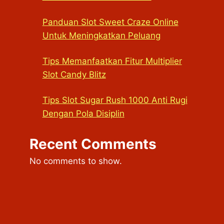
Panduan Slot Sweet Craze Online
Untuk Meningkatkan Peluang
Tips Memanfaatkan Fitur Multiplier
Slot Candy Blitz
Tips Slot Sugar Rush 1000 Anti Rugi
Dengan Pola Disiplin
Recent Comments
No comments to show.