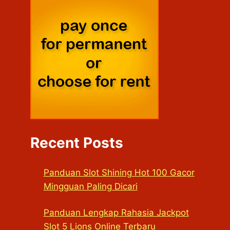
Recent Posts
Panduan Slot Shining Hot 100 Gacor
Mingguan Paling Dicari
Panduan Lengkap Rahasia Jackpot
Slot 5 Lions Online Terbaru